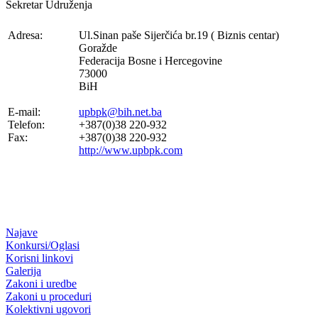
Sekretar Udruženja
Adresa:
Ul.Sinan paše Sijerčića br.19 ( Biznis centar)
Goražde
Federacija Bosne i Hercegovine
73000
BiH
E-mail:
upbpk@bih.net.ba
Telefon:
+387(0)38 220-932
Fax:
+387(0)38 220-932
http://www.upbpk.com
Najave
Konkursi/Oglasi
Korisni linkovi
Galerija
Zakoni i uredbe
Zakoni u proceduri
Kolektivni ugovori