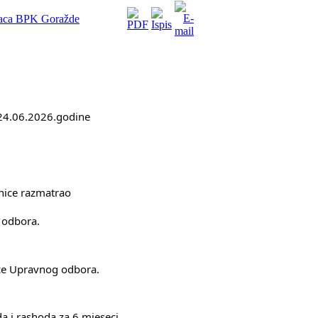
vaca BPK Goražde
24.06.2026.godine
nice razmatrao
 odbora.
ice Upravnog odbora.
a i rashoda za 6 mjeseci