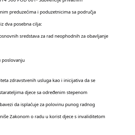
tnim preduzećima i poduzetnicima sa područja
z dva posebna cilja:
 osnovnih sredstava za rad neophodnih za obavljanje
u poslovanju
iteta zdravstvenih usluga kao i inicijativa da se
starateljima djece sa određenim stepenom
u obavezi da isplaćuje za polovinu punog radnog
iniše Zakonom o radu u korist djece s invaliditetom