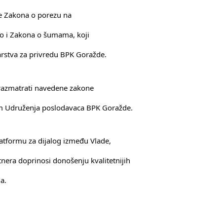
e Zakona o porezu na
o i Zakona o šumama, koji
tarstva za privredu BPK Goražde.
 razmatrati navedene zakone
tivom Udruženja poslodavaca BPK Goražde.
atformu za dijalog između Vlade,
rtnera doprinosi donošenju kvalitetnijih
a.