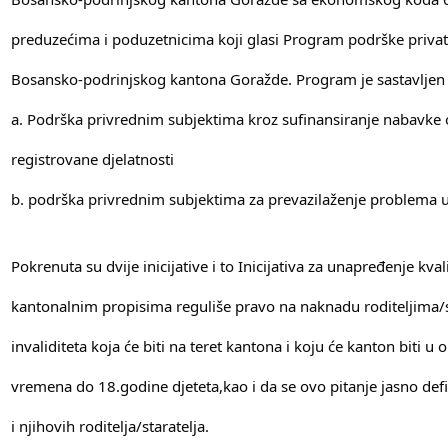
preduzećima i poduzetnicima koji glasi Program podrške priva
Bosansko-podrinjskog kantona Goražde. Program je sastavljen i
a. Podrška privrednim subjektima kroz sufinansiranje nabavke
registrovane djelatnosti
b. podrška privrednim subjektima za prevazilaženje problema 
Pokrenuta su dvije inicijative i to Inicijativa za unapređenje kval
kantonalnim propisima reguliše pravo na naknadu roditeljima/
invaliditeta koja će biti na teret kantona i koju će kanton biti 
vremena do 18.godine djeteta,kao i da se ovo pitanje jasno def
i njihovih roditelja/staratelja.