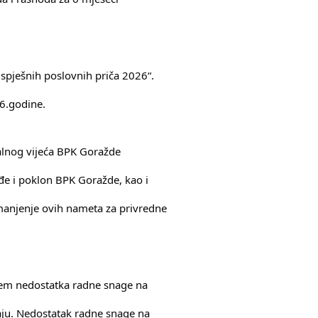
spješnih poslovnih priča 2026“.
26.godine.
jalnog vijeća BPK Goražde
eđe i poklon BPK Goražde, kao i
anjenje ovih nameta za privredne
lem nedostatka radne snage na
ju. Nedostatak radne snage na