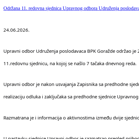
Održana 11. redovna sjednica Upravnog odbora Udruženja posloda
24.06.2026.
Upravni odbor Udruženja poslodavaca BPK Goražde održao je 
11.redovnu sjednicu, na kojoj se našlo 7 tačaka dnevnog reda.
Upravni odbor je nakon usvajanja Zapisnika sa predhodne sjed
realizaciju odluka i zaključaka sa predhodne sjednice Upravnog
Razmatrana je i informacija o aktivnostima između dvije sjedn
U nastavku sjednice Upravni odbor je razmatrao pregled prihod