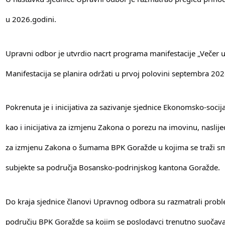
u 2026.godini.
Upravni odbor je utvrdio nacrt programa manifestacije „Večer u
Manifestacija se planira održati u prvoj polovini septembra 20
Pokrenuta je i inicijativa za sazivanje sjednice Ekonomsko-soci
kao i inicijativa za izmjenu Zakona o porezu na imovinu, naslij
za izmjenu Zakona o šumama BPK Goražde u kojima se traži sm
subjekte sa područja Bosansko-podrinjskog kantona Goražde.
Do kraja sjednice članovi Upravnog odbora su razmatrali prob
području BPK Goražde sa kojim se poslodavci trenutno suočava