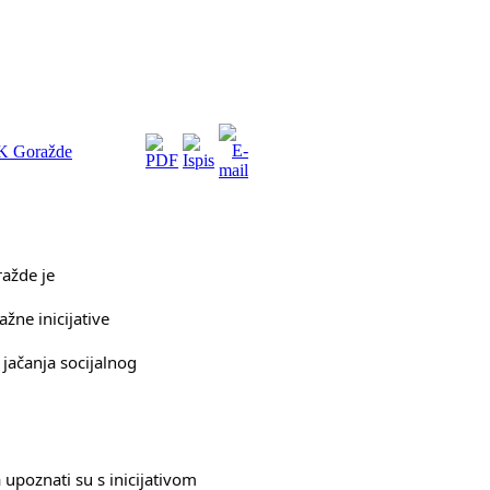
PK Goražde
ažde je
žne inicijative
 jačanja socijalnog
 upoznati su s inicijativom