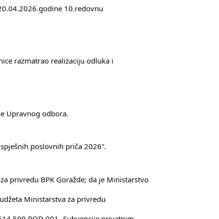
 20.04.2026.godine 10.redovnu
ce razmatrao realizaciju odluka i
ice Upravnog odbora.
spješnih poslovnih priča 2026“.
 za privredu BPK Goražde; da je Ministarstvo
udžeta Ministarstva za privredu
14 500 POD 001- Subvencije privatnim