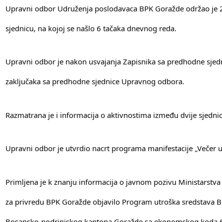
Upravni odbor Udruženja poslodavaca BPK Goražde održao je
sjednicu, na kojoj se našlo 6 tačaka dnevnog reda.
Upravni odbor je nakon usvajanja Zapisnika sa predhodne sjedni
zaključaka sa predhodne sjednice Upravnog odbora.
Razmatrana je i informacija o aktivnostima između dvije sjedn
Upravni odbor je utvrdio nacrt programa manifestacije „Večer u
Primljena je k znanju informacija o javnom pozivu Ministarstva
za privredu BPK Goražde objavilo Program utroška sredstava B
Bosansko-podrinjskog kantona Goražde sa ekonomskog koda 6