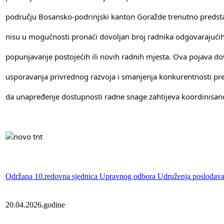
području Bosansko-podrinjski kanton Goražde trenutno predsta
nisu u mogućnosti pronaći dovoljan broj radnika odgovarajućih kv
popunjavanje postojećih ili novih radnih mjesta. Ova pojava d
usporavanja privrednog razvoja i smanjenja konkurentnosti pr
da unapređenje dostupnosti radne snage zahtijeva koordinisano
Održana 10.redovna sjednica Upravnog odbora Udruženja posloda
20.04.2026.godine